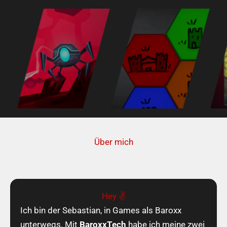
Zum
Inhalt
springen
Über mich
Hey ✌️
Ich bin der Sebastian, in Games als Baroxx
unterwegs. Mit
BaroxxTech
habe ich meine zwei