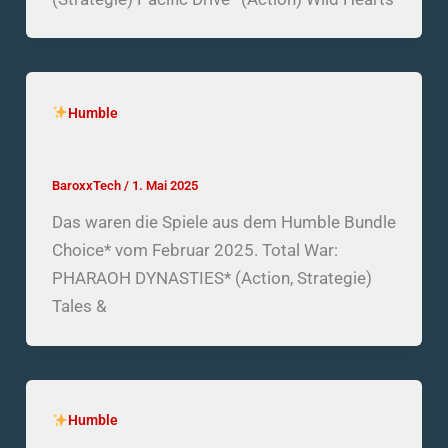
Humble
Humble Bundle Choice – Februar 2025
BaroxxTech
/
1. Mai 2025
Das waren die Spiele aus dem Humble Bundle
Choice* vom Februar 2025. Total War:
PHARAOH DYNASTIES* (Action, Strategie)
Tales &
Humble