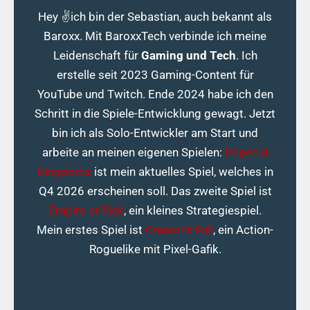
Hey ✌️ich bin der Sebastian, auch bekannt als
Baroxx. Mit BaroxxTech verbinde ich meine
Leidenschaft für
Gaming und Tech
. Ich
erstelle seit 2023 Gaming-Content für
YouTube und Twitch. Ende 2024 habe ich den
Schritt in die Spiele-Entwicklung gewagt. Jetzt
bin ich als Solo-Entwickler am Start und
arbeite an meinen eigenen Spielen:
Imperial
Kingdoms
ist mein aktuelles Spiel, welches in
Q4 2026 erscheinen soll. Das zweite Spiel ist
Empire at Risk
, ein kleines Strategiespiel.
Mein erstes Spiel ist
Creator’s Fall
, ein Action-
Roguelike mit Pixel-Gafik.